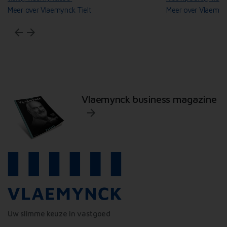
Meer over Vlaemynck Tielt
Meer over Vlaemyn
arrow_back
arrow_forward
Vlaemynck business magazine
Uw slimme keuze in vastgoed