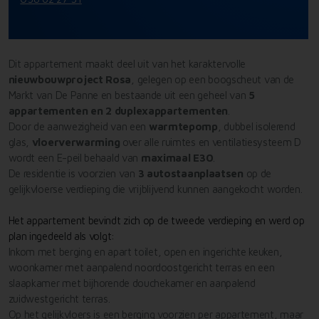
Dit appartement maakt deel uit van het karaktervolle
nieuwbouwproject Rosa
, gelegen op een boogscheut van de
Markt van De Panne en bestaande uit een geheel van
5
appartementen en 2 duplexappartementen
.
Door de aanwezigheid van een
warmtepomp
, dubbel isolerend
glas,
vloerverwarming
over alle ruimtes en ventilatiesysteem D
wordt een E-peil behaald van
maximaal E30
.
De residentie is voorzien van
3 autostaanplaatsen
op de
gelijkvloerse verdieping die vrijblijvend kunnen aangekocht worden.
Het appartement bevindt zich op de tweede verdieping en werd op
plan ingedeeld als volgt:
Inkom met berging en apart toilet, open en ingerichte keuken,
woonkamer met aanpalend noordoostgericht terras en een
slaapkamer met bijhorende douchekamer en aanpalend
zuidwestgericht terras.
Op het gelijkvloers is een berging voorzien per appartement, maar