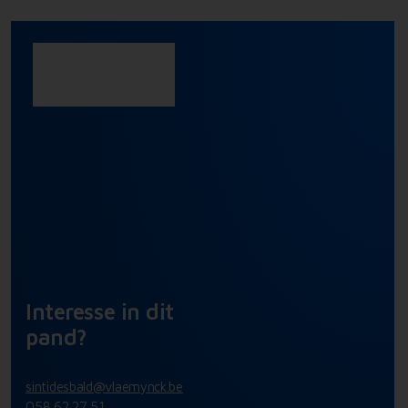
Interesse in dit
pand?
sintidesbald@vlaemynck.be
058 62 27 51