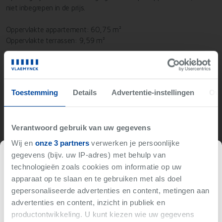
niet inbegrepen in de prijs.
Oppervlakte appartement: 60,75 m²
Oppervlakte terrassen: 9,59 m²
Wens je meer informatie over het project en alle
voorziene
afwerkingen
die beschreven staan in het lastenboek? Neem
gerust vrijblijvend contact met ons op.
Toestemming
Details
Advertentie-instellingen
Ove
Verantwoord gebruik van uw gegevens
Niet gevonden wat je zoekt?
Wij en
onze 3 partners
verwerken je persoonlijke
Wij brengen je op de hoogte als er iets binnenkomt met
gegevens (bijv. uw IP-adres) met behulp van
jouw criteria.
Verkocht
technologieën zoals cookies om informatie op uw
apparaat op te slaan en te gebruiken met als doel
Hou me op de hoogte
gepersonaliseerde advertenties en content, metingen aan
Deze woning is reeds verkocht.
advertenties en content, inzicht in publiek en
productontwikkeling. U kunt kiezen wie uw gegevens