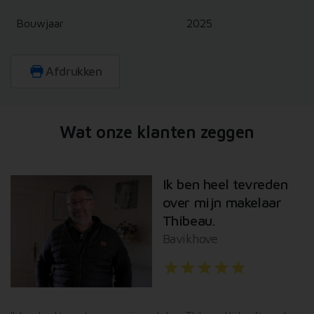
verzameld op basis van uw gebruik van hun services.
Bouwjaar
2025
Afdrukken
Wat onze klanten zeggen
Ik ben heel tevreden
over mijn makelaar
Thibeau.
Bavikhove
star
star
star
star
star