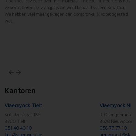
l
Ik ben heel tevreden over mijn makelaar Thibeau. Hij heeft ons huis
De
verkocht boven de vraagprijs die werd bepaald via een schatting.
Va
We hebben veel meer gekregen dan oorspronkelijk vooropgesteld
Id
was.
af
De
ef
Wi
arrow_back
arrow_forward
Kantoren
Vlaemynck Tielt
Vlaemynck Nie
Sint-Janstraat 185
R. Orlentpromenad
8700 Tielt
8620 Nieuwpoort
051 40 40 10
058 77 77 10
tielt@vlaemynck.be
nieuwpoort@vlaem