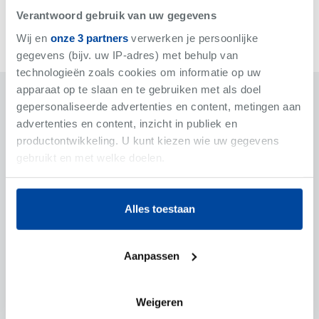
Verantwoord gebruik van uw gegevens
Wij en
onze 3 partners
verwerken je persoonlijke
gegevens (bijv. uw IP-adres) met behulp van
technologieën zoals cookies om informatie op uw
apparaat op te slaan en te gebruiken met als doel
Algemeen
Financieel & Oppervlakte
gepersonaliseerde advertenties en content, metingen aan
advertenties en content, inzicht in publiek en
Indeling & Voorzieningen
Juridisch
productontwikkeling. U kunt kiezen wie uw gegevens
gebruikt en met welke doelen.
Sortering
Parkeerplaats
Als u het toestaat, willen we ook graag:
Algemene staat
Normaal
Alles toestaan
Informatie verzamelen over uw geografische
locatie, die tot een paar meter nauwkeurig kan zijn
Type eigendom
Verkoop
Uw apparaat identificeren door het actief te
Aanpassen
scannen op specifieke eigenschappen (fingerprinting)
Straat + nr
Ostendialaan 21
Lees meer over hoe uw persoonlijke gegevens worden
Gemeente + postcode
8450 Bredene
verwerkt en stel uw voorkeuren in het
detailgedeelte
in. U
Weigeren
kunt uw toestemming op elk moment wijzigen of