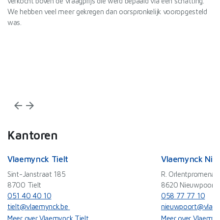
verkocht boven de vraagprijs die werd bepaald via een schatting.
Va
We hebben veel meer gekregen dan oorspronkelijk vooropgesteld
Id
was.
af
De
ef
Wi
arrow_back
arrow_forward
Kantoren
Vlaemynck Tielt
Vlaemynck Nie
Sint-Janstraat 185
R. Orlentpromenad
8700 Tielt
8620 Nieuwpoort
051 40 40 10
058 77 77 10
tielt@vlaemynck.be
nieuwpoort@vlaem
Meer over Vlaemynck Tielt
Meer over Vlaemyn