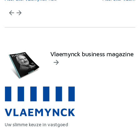
arrow_back
arrow_forward
Vlaemynck business magazine
Uw slimme keuze in vastgoed