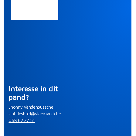
Interesse in dit
pand?
Jhonny Vandenbussche
sintidesbald@vlaemynck.be
058 62 27 51