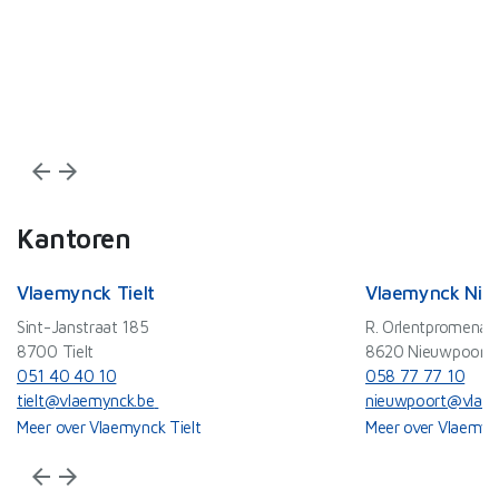
De
ef
Wi
arrow_back
arrow_forward
Kantoren
Vlaemynck Tielt
Vlaemynck Nie
Sint-Janstraat 185
R. Orlentpromenad
8700 Tielt
8620 Nieuwpoort
051 40 40 10
058 77 77 10
tielt@vlaemynck.be
nieuwpoort@vlaem
Meer over Vlaemynck Tielt
Meer over Vlaemyn
arrow_back
arrow_forward