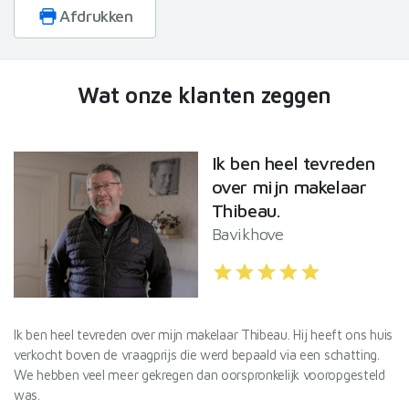
Afdrukken
Wat onze klanten zeggen
Ik ben heel tevreden
over mijn makelaar
Thibeau.
Bavikhove
star
star
star
star
star
l
Ik ben heel tevreden over mijn makelaar Thibeau. Hij heeft ons huis
De
verkocht boven de vraagprijs die werd bepaald via een schatting.
Va
We hebben veel meer gekregen dan oorspronkelijk vooropgesteld
Id
was.
af