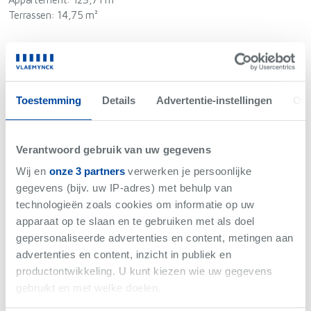
Terrassen: 14,75 m²
Niet gevonden wat je zoekt?
Toestemming
Details
Advertentie-instellingen
Ove
Wij brengen je op de hoogte als er iets binnenkomt met
jouw criteria.
Verantwoord gebruik van uw gegevens
Hou me op de hoogte
Wij en
onze 3 partners
verwerken je persoonlijke
gegevens (bijv. uw IP-adres) met behulp van
technologieën zoals cookies om informatie op uw
apparaat op te slaan en te gebruiken met als doel
gepersonaliseerde advertenties en content, metingen aan
advertenties en content, inzicht in publiek en
productontwikkeling. U kunt kiezen wie uw gegevens
gebruikt en met welke doelen.