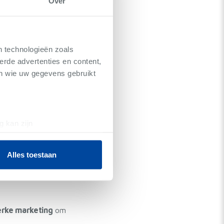
Over
n technologieën zoals
erde advertenties en content,
en wie uw gegevens gebruikt
g kan zijn
rder vindt.
erprinting)
t
detailgedeelte
in. U kunt uw
Alles toestaan
 media te bieden en om ons
ze partners voor social
nformatie die u aan ze heeft
erke marketing
om