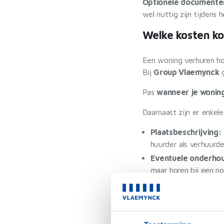
Optionele documente
wel nuttig zijn tijdens 
Welke kosten ko
Een woning verhuren hoe
Bij
Group Vlaemynck
g
Pas
wanneer je woning
Daarnaast zijn er enke
Plaatsbeschrijving:
huurder als verhuurd
Eventuele onderhoud
maar horen bij een no
💡
Goed om te weten
verschuldigd
.
Wat kan een va