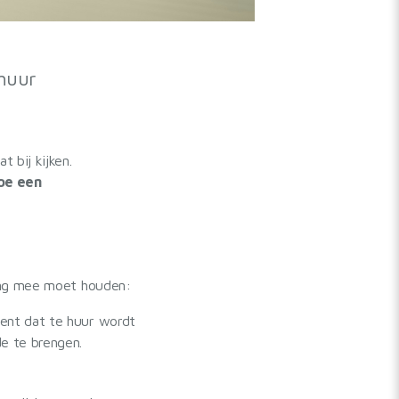
rhuur
 bij kijken.
oe een
ing mee moet houden:
ment dat te huur wordt
e te brengen.