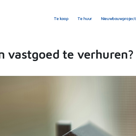
Te koop
Te huur
Nieuwbouwprojec
m vastgoed te verhuren?