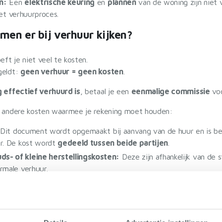
n:
Een
elektrische keuring
en
plannen
van de woning zijn niet 
het verhuurproces.
men er bij verhuur kijken?
ft je niet veel te kosten.
eldt:
geen verhuur = geen kosten
.
 effectief verhuurd is
, betaal je een
eenmalige commissie
voo
le andere kosten waarmee je rekening moet houden:
Dit document wordt opgemaakt bij aanvang van de huur en is bel
er. De kost wordt
gedeeld tussen beide partijen
.
s- of kleine herstellingskosten:
Deze zijn afhankelijk van de 
rmale verhuur.
:
Als je woning na enkele maanden nog niet verhuurd is, ben je on
stgoedmakelaar voor jou betekenen bij ver