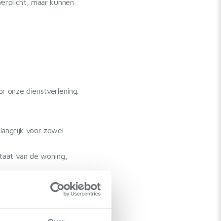
verplicht, maar kunnen
r onze dienstverlening.
angrijk voor zowel
staat van de woning,
s
geen commissie
huur?