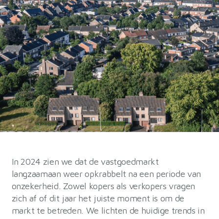
In 2024 zien we dat de vastgoedmarkt
langzaamaan weer opkrabbelt na een periode van
onzekerheid. Zowel kopers als verkopers vragen
zich af of dit jaar het juiste moment is om de
markt te betreden. We lichten de huidige trends in