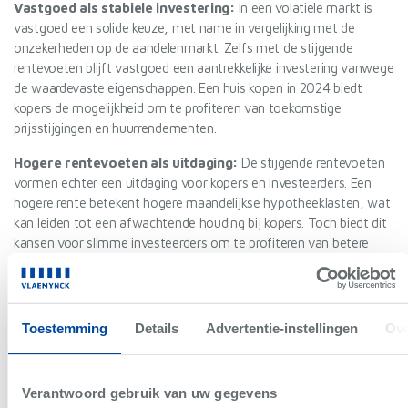
Vastgoed als stabiele investering:
In een volatiele markt is
vastgoed een solide keuze, met name in vergelijking met de
onzekerheden op de aandelenmarkt. Zelfs met de stijgende
rentevoeten blijft vastgoed een aantrekkelijke investering vanwege
de waardevaste eigenschappen. Een huis kopen in 2024 biedt
kopers de mogelijkheid om te profiteren van toekomstige
prijsstijgingen en huurrendementen.
Hogere rentevoeten als uitdaging:
De stijgende rentevoeten
vormen echter een uitdaging voor kopers en investeerders. Een
hogere rente betekent hogere maandelijkse hypotheeklasten, wat
kan leiden tot een afwachtende houding bij kopers. Toch biedt dit
kansen voor slimme investeerders om te profiteren van betere
onderhandelingen en lagere vraagprijzen, zeker als de markt zich
verder stabiliseert.
Toestemming
Details
Advertentie-instellingen
Ove
Wat doet de prijs van een huis in 2024?
Verantwoord gebruik van uw gegevens
De prijzen van huizen stegen in alle Vlaamse provincies in 2024, als