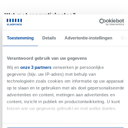
Wat met renovatiekosten?
Energie, isolatie, asbest… bij oudere woningen komt er vaak meer
kijken dan je denkt. De
Vlaamse renovatieverplichtingen
Toestemming
Details
Advertentie-instellingen
Ove
kunnen een serieuze impact hebben op je budget:
Sinds 2023 ben je bij aankoop van een woning met EPC-label E
Verantwoord gebruik van uw gegevens
of F
verplicht te renoveren naar label D binnen
de
5 jaar
na aankoop
.
Wij en
onze 3 partners
verwerken je persoonlijke
Tegen 2040 moeten alle risicovolle
asbesthoudende
gegevens (bijv. uw IP-adres) met behulp van
materialen
uit gebouwen verwijderd worden.
technologieën zoals cookies om informatie op uw apparaat
op te slaan en te gebruiken met als doel gepersonaliseerde
🔨
Tip
: Plan op voorhand een
renovatiebudget
in. Heb je zelf
advertenties en content, metingen aan advertenties en
geen ervaring met verbouwen? Ga niet alleen kijken, maar neem
content, inzicht in publiek en productontwikkeling. U kunt
een expert mee (bv. aannemer, architect of bouwkundige kennis).
kiezen wie uw gegevens gebruikt en met welke doelen.
Wat als ik mijn droomwoning heb gevonden?
Als u het toestaat, willen we ook graag:
Yes, je hebt een pand gevonden waar je helemaal enthousiast van