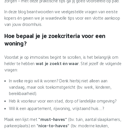
zorgen – met deze praktische tips ga jij goed voorbereid op pad.
In deze blog beantwoorden we veelgestelde vragen van eerste
kopers én geven we je waardevolle tips voor een vlotte aankoop
van jouw droomhuis.
Hoe bepaal je je zoekcriteria voor een
woning?
Voordat je op immosites begint te scrollen, is het belangrijk om
helder te hebben
wat je zoekt én waar
. Stel jezelf de volgende
vragen:
In welke regio wil ik wonen? Denk hierbij niet alleen aan
vandaag, maar ook toekomstgericht (bv. werk, kinderen,
bereikbaarheid).
Heb ik voorkeur voor een stad, dorp of landelijke omgeving?
Wil ik een appartement, rijwoning, vrijstaand huis…?
Maak een lijst met
“must-haves”
(bv. tuin, aantal slaapkamers,
parkeerplaats) en
“nice-to-haves”
(bv. moderne keuken,