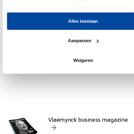
Informatie verzamelen over uw geografische locatie, d
paar meter nauwkeurig kan zijn
Alles toestaan
Uw apparaat identificeren door het actief te scannen 
specifieke eigenschappen (fingerprinting)
Lees meer over hoe uw persoonlijke gegevens worden verwer
Aanpassen
uw voorkeuren in het
detailgedeelte
in. U kunt uw toestemmi
moment wijzigen of intrekken in de Cookieverklaring.
Weigeren
We gebruiken cookies om content en advertenties te persona
functies voor social media te bieden en om ons websiteverke
analyseren. Ook delen we informatie over uw gebruik van on
onze partners voor social media, adverteren en analyse. De
kunnen deze gegevens combineren met andere informatie di
heeft verstrekt of die ze hebben verzameld op basis van uw 
hun services.
Vlaemynck business magazine