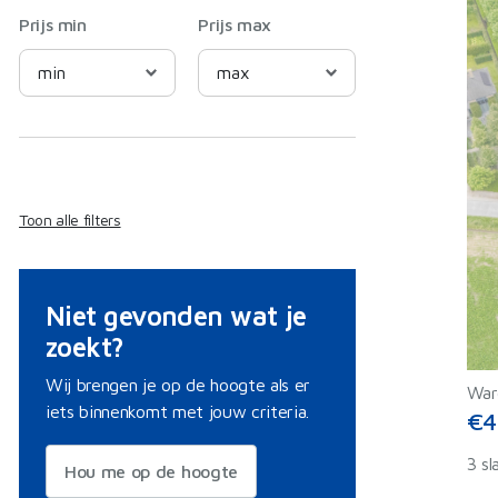
Prijs min
Prijs max
Toon alle filters
Niet gevonden wat je
zoekt?
Wij brengen je op de hoogte als er
War
iets binnenkomt met jouw criteria.
€4
3 sl
Hou me op de hoogte