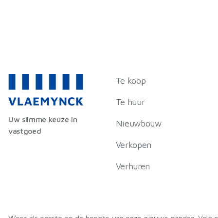
Te koop
Te huur
Uw slimme keuze in
Nieuwbouw
vastgoed
Verkopen
Verhuren
Wees als eerste op de hoogte van onze nieuwe panden. Volg o