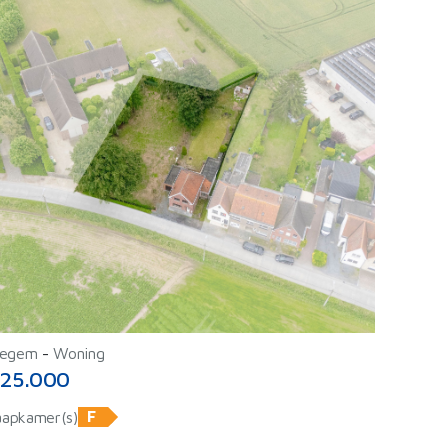
egem
-
Woning
25.000
F
aapkamer(s)
ⓘ