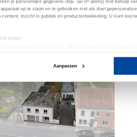
ken je persoonlijke gegevens (bijv. uw IP-adres) met behulp va
apparaat op te slaan en te gebruiken met als doel gepersonalise
 content, inzicht in publiek en productontwikkeling. U kunt kiez
 ook graag:
 over uw geografische locatie, die tot een paar meter nauwkeuri
eren door het actief te scannen op specifieke eigenschappen (fing
onlijke gegevens worden verwerkt en stel uw voorkeuren in he
Aanpassen
jzigen of intrekken in de Cookieverklaring.
ent en advertenties te personaliseren, om functies voor social
. Ook delen we informatie over uw gebruik van onze site met on
e. Deze partners kunnen deze gegevens combineren met andere i
erzameld op basis van uw gebruik van hun services.