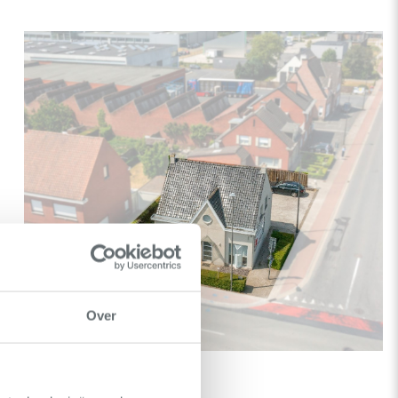
Over
Waregem
-
Winkel
€349.000