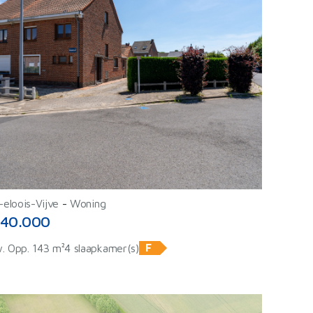
-eloois-Vijve
-
Woning
40.000
F
. Opp. 143 m²
4 slaapkamer(s)
ⓘ