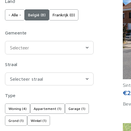
Land
- Alle -
België (8)
Frankrijk (0)
Gemeente
Straal
Sint
€2
Type
Bew
Woning (4)
Appartement (1)
Garage (1)
Grond (1)
Winkel (1)