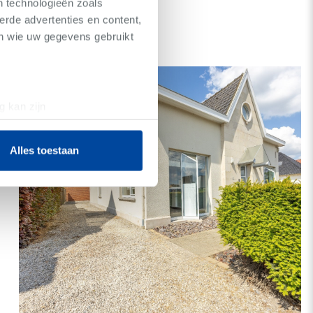
n technologieën zoals
erde advertenties en content,
D
en wie uw gegevens gebruikt
g kan zijn
erprinting)
t
detailgedeelte
in. U kunt uw
Alles toestaan
 media te bieden en om ons
ze partners voor social
nformatie die u aan ze heeft