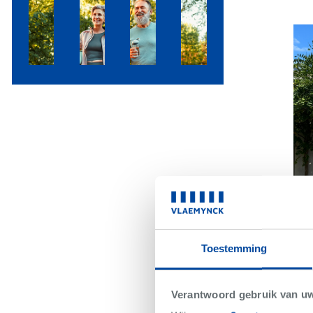
Toestemming
War
Verantwoord gebruik van u
€4