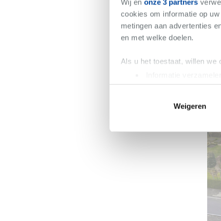
Wij en
onze 3 partners
verwer
cookies om informatie op uw 
metingen aan advertenties en
en met welke doelen.
Als u het toestaat, willen we
Informatie verzamelen
Uw apparaat identific
Lees meer over hoe uw perso
Weigeren
toestemming op elk moment wi
We gebruiken cookies om cont
websiteverkeer te analyseren
media, adverteren en analys
verstrekt of die ze hebben v