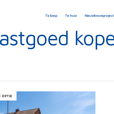
Te koop
Te huur
Nieuwbouwprojec
astgoed kop
N OPTIE