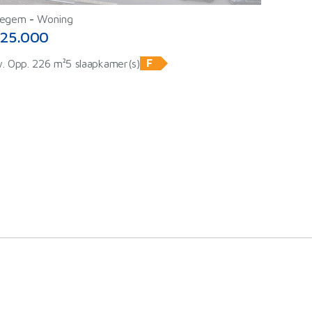
egem
-
Woning
25.000
F
. Opp. 226 m²
5 slaapkamer(s)
ⓘ