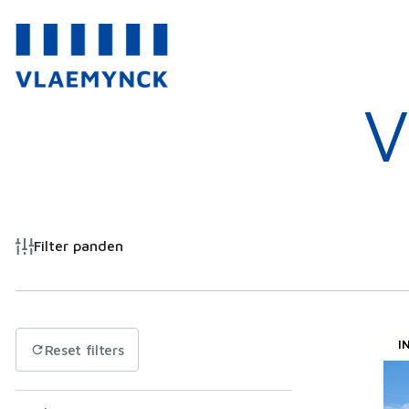
V
Filter panden
I
Reset filters