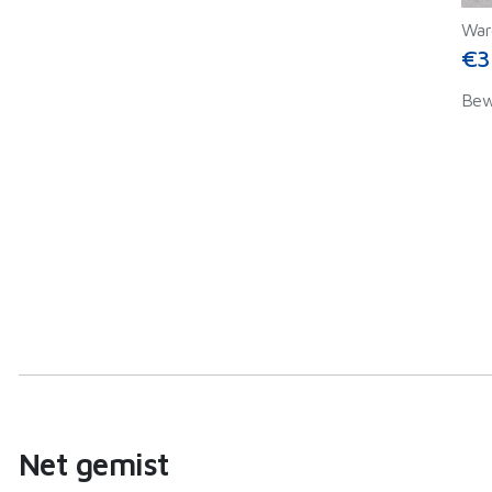
War
€3
Bew
Net gemist