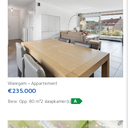
Waregem
-
Appartement
€235.000
A
Bew. Opp. 80 m²
2 slaapkamer(s)