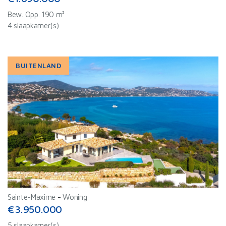
Bew. Opp. 190 m²
4 slaapkamer(s)
BUITENLAND
Sainte-Maxime
-
Woning
€3.950.000
5 slaapkamer(s)