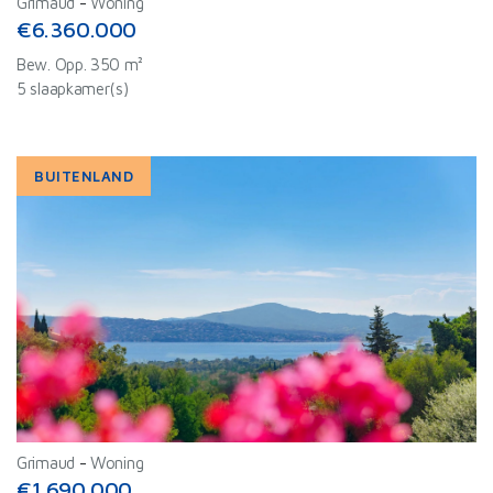
Grimaud
-
Woning
€6.360.000
Bew. Opp. 350 m²
5 slaapkamer(s)
BUITENLAND
Grimaud
-
Woning
€1.690.000