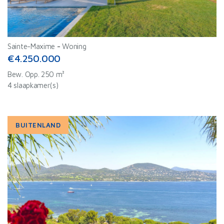
Sainte-Maxime
-
Woning
€4.250.000
Bew. Opp. 250 m²
4 slaapkamer(s)
BUITENLAND