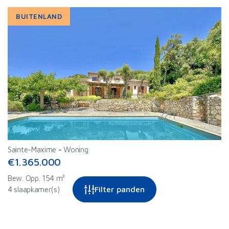
BUITENLAND
Sainte-Maxime
-
Woning
€1.365.000
Bew. Opp. 154 m²
Filter panden
4 slaapkamer(s)