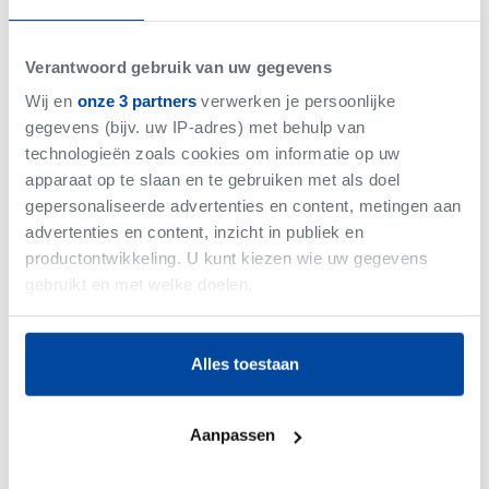
Grimaud
-
Woning
€4.450.000
Bew. Opp. 260 m²
Verantwoord gebruik van uw gegevens
5 slaapkamer(s)
Wij en
onze 3 partners
verwerken je persoonlijke
gegevens (bijv. uw IP-adres) met behulp van
technologieën zoals cookies om informatie op uw
BUITENLAND
apparaat op te slaan en te gebruiken met als doel
gepersonaliseerde advertenties en content, metingen aan
advertenties en content, inzicht in publiek en
productontwikkeling. U kunt kiezen wie uw gegevens
gebruikt en met welke doelen.
Als u het toestaat, willen we ook graag:
Alles toestaan
Informatie verzamelen over uw geografische
locatie, die tot een paar meter nauwkeurig kan zijn
Uw apparaat identificeren door het actief te
Aanpassen
scannen op specifieke eigenschappen (fingerprinting)
Sainte-Maxime
-
Woning
Lees meer over hoe uw persoonlijke gegevens worden
€1.490.000