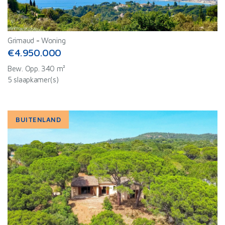
Grimaud
-
Woning
€4.950.000
Bew. Opp. 340 m²
5 slaapkamer(s)
BUITENLAND