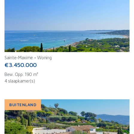
Sainte-Maxime
-
Woning
€3.450.000
Bew. Opp. 190 m²
4 slaapkamer(s)
BUITENLAND