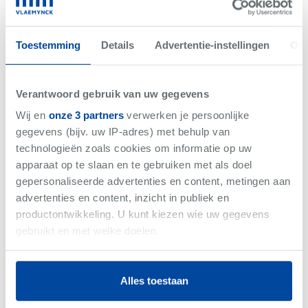
het woord.
Toestemming
Details
Advertentie-instellingen
Ove
Nieuws
Regio in de kijker
Nieuwpoort: goed, beter, best
Verantwoord gebruik van uw gegevens
aan de Belgische westkust
Wij en
onze 3 partners
verwerken je persoonlijke
Nieuwpoort is een aangename,
gegevens (bijv. uw IP-adres) met behulp van
technologieën zoals cookies om informatie op uw
aantrekkelijke badplaats aan de
apparaat op te slaan en te gebruiken met als doel
Belgische kust. Charmant, en
gepersonaliseerde advertenties en content, metingen aan
natuurlijk ook veel meer. Nieuwpoort
advertenties en content, inzicht in publiek en
is een betaalbare, uitstekende stek
productontwikkeling. U kunt kiezen wie uw gegevens
om een 2e verblijf te bezitten én een
gebruikt en met welke doelen.
allround leuke locatie aan zee. Mét
een pak troeven. Maak kennis met
Als u het toestaat, willen we ook graag:
Nieuwpoort.
Alles toestaan
Informatie verzamelen over uw geografische
locatie, die tot een paar meter nauwkeurig kan zijn