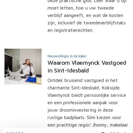
deze praktische gids. Leer waar u op
moet letten, hoe u uw tweede
verblijf aangeeft, en wat de kosten
zijn, inclusief de tweedeverblijfstaks
en registratierechten.
Nieuws
Regio in de kijker
Waarom Vlaemynck Vastgoed
in Sint-Idesbald
Ontdek bruisend vastgoed in het
charmante Sint-Idesbald, Koksijde.
Vlaemynck biedt persoonlijke service
en een professionele aanpak voor
jouw droominvestering in deze
rustige badplaats. Slim kiezen voor
een prachtige regio! Jhonny, makelaar
vastgoedkantoor Sint-Idesbald, aan